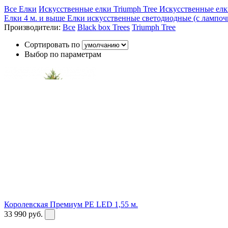
Все Елки
Искусственные елки Triumph Tree
Искусственные елк
Елки 4 м. и выше
Елки искусственные светодиодные (с лампо
Производители:
Все
Black box Trees
Triumph Tree
Сортировать по
Выбор по параметрам
Королевская Премиум PE LED 1,55 м.
33 990
руб.