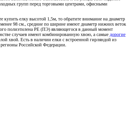
я входных групп перед торговыми центрами, офисными
е купить елку высотой 1,5м, то обратите внимание на диаметр
 менее 98 см., средние по ширине имеют диаметр нижних веток
гкого полиэтилена PE (ПЭ) являющегося в данный момент
инстве случаев имеют комбинированную хвою, а самые
дорогие
лой хвой. Есть в наличии елки с встроенной гирляндой из
се регионы Российской Федерации.