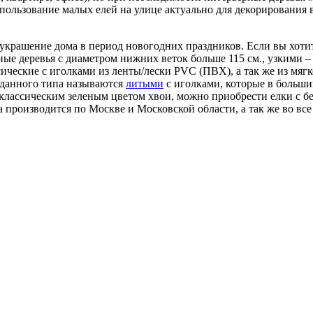
спользование малых елей на улице актуально для декорировани
 украшение дома в период новогодних праздников. Если вы хотит
ые деревья с диаметром нижних веток больше 115 см., узкими –
сические с иголками из ленты/лески PVC (ПВХ), а так же из мя
 данного типа называются
литыми
с иголками, которые в больш
 классическим зеленым цветом хвои, можно приобрести елки с бе
ка производится по Москве и Московской области, а так же во в