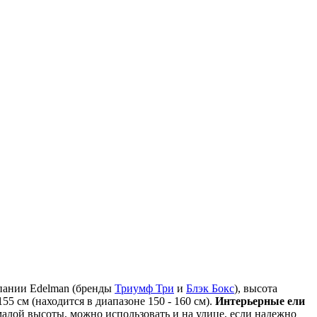
мпании Edelman (бренды
Триумф Три
и
Блэк Бокс
), высота
55 см (находится в диапазоне 150 - 160 см).
Интерьерные ели
малой высоты, можно использовать и на улице, если надежно