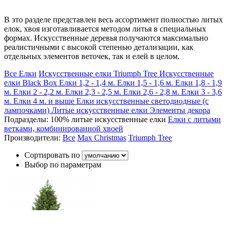
В это разделе представлен весь ассортимент полностью литых
елок, хвоя изготавливается методом литья в специальных
формах. Искусственные деревья получаются максимально
реалистичными с высокой степенью детализации, как
отдельных элементов веточек, так и елей в целом.
Все Елки
Искусственные елки Triumph Tree
Искусственные
елки Black Box
Елки 1,2 - 1,4 м.
Елки 1,5 - 1,6 м.
Елки 1,8 - 1,9
м.
Елки 2 - 2,2 м.
Елки 2,3 - 2,5 м.
Елки 2,6 - 2,8 м.
Елки 3 - 3,6
м.
Елки 4 м. и выше
Елки искусственные светодиодные (с
лампочками)
Литые искусственные елки
Элементы декора
Подразделы:
100% литые искусственные елки
Елки с литыми
ветками, комбинированной хвоей
Производители:
Все
Max Christmas
Triumph Tree
Сортировать по
Выбор по параметрам