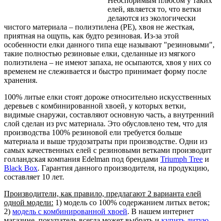
Неоспоримым плюсом у таких
елей, является то, что ветки
делаются из экологически
чистого материала – полиэтилена (PE), хвоя не жесткая,
приятная на ощупь, как будто резиновая. Из-за этой
особенности елки данного типа еще называют "резиновыми",
такие полностью резиновые елки, сделанные из мягкого
полиэтилена – не имеют запаха, не осыпаются, хвоя у них со
временем не слеживается и быстро принимает форму после
хранения.
100% литые елки стоят дороже относительно искусственных
деревьев с комбинированной хвоей, у которых ветки,
видимые снаружи, составляют основную часть, а внутренний
слой сделан из pvc материала. Это обусловлено тем, что для
производства 100% резиновой ели требуется больше
материала и выше трудозатраты при производстве. Одни из
самых качественных елей с резиновыми ветками производит
голландская компания Edelman под брендами
Triumph Tree
и
Black Box
. Гарантия данного производителя, на продукцию,
составляет 10 лет.
Производители, как правило, предлагают 2 варианта елей
одной модели:
1) модель со 100% содержанием литых веток;
2)
модель с комбинированной хвоей
. В нашем интернет
магазине, покупатель всегда может выбрать и
купить литую