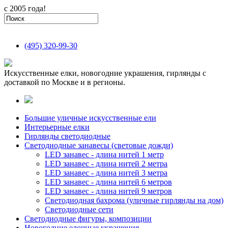
с 2005 года!
(495)
320-99-30
Искусственные елки, новогодние украшения, гирлянды с
доставкой по Москве и в регионы.
Большие уличные искусственные ели
Интерьерные елки
Гирлянды светодиодные
Светодиодные занавесы (световые дожди)
LED занавес - длина нитей 1 метр
LED занавес - длина нитей 2 метра
LED занавес - длина нитей 3 метра
LED занавес - длина нитей 6 метров
LED занавес - длина нитей 9 метров
Светодиодная бахрома (уличные гирлянды на дом)
Светодиодные сети
Светодиодные фигуры, композиции
Новогодние елочные украшения