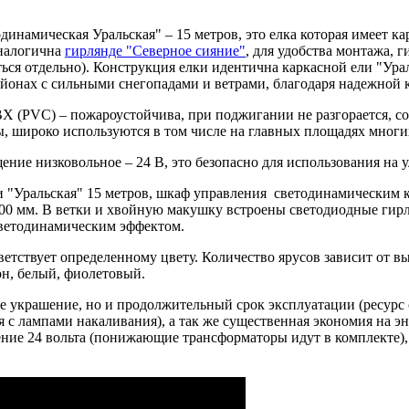
динамическая Уральская" – 15 метров, это елка которая имеет 
аналогична
гирлянде "Северное сияние"
, для удобства монтажа, 
ься отдельно). Конструкция елки идентична каркасной ели "Урал
йонах с сильными снегопадами и ветрами, благодаря надежной 
Х (PVC) – пожароустойчива, при поджигании не разгорается, с
, широко используются в том числе на главных площадях многи
ние низковольное – 24 В, это безопасно для использования на у
ки "Уральская" 15 метров, шкаф управления светодинамическим 
00 мм. В ветки и хвойную макушку встроены светодиодные гирл
ветодинамическим эффектом.
етствует определенному цвету. Количество ярусов зависит от вы
он, белый, фиолетовый.
ное украшение, но и продолжительный срок эксплуатации (ресур
я с лампами накаливания), а так же существенная экономия на э
ние 24 вольта (понижающие трансформаторы идут в комплекте),