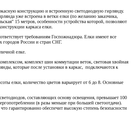
каркасную конструкцию и встроенную светодиодную гирлянду.
гирлянда уже встроена в ветки елки (по желанию заказчика,
ьская" 15 метров, особенности устройства которой, позволяют
конструкции каркаса елки.
оответствует требованиям Госпожнадзора. Елки имеют все
х городов России и стран СНГ.
личной елке.
комплексом, комплект шин коммутации веток, световая хвойная
янды, которые после установки в каркас, подключаются к
соты елки, количество цветов варьирует от 6 до 8. Основные
с светодиодов, составляющих основу освещения, превышает 100
нергопотреблении (в разы меньше при большей светоотдачи).
 что гарантированно обеспечит высокую степень безопасности