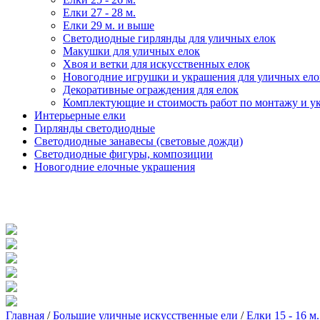
Елки 27 - 28 м.
Елки 29 м. и выше
Светодиодные гирлянды для уличных елок
Макушки для уличных елок
Хвоя и ветки для искусственных елок
Новогодние игрушки и украшения для уличных ело
Декоративные ограждения для елок
Комплектующие и стоимость работ по монтажу и у
Интерьерные елки
Гирлянды светодиодные
Светодиодные занавесы (световые дожди)
Светодиодные фигуры, композиции
Новогодние елочные украшения
Главная
/
Большие уличные искусственные ели
/
Елки 15 - 16 м.