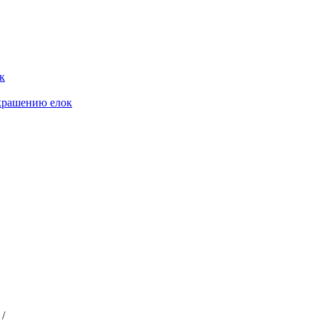
к
крашению елок
/