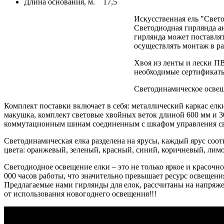
Длина основания, м.
17,5
Искусственная ель "Свето
Светодиодная гирлянда 
гирлянда может поставлят
осуществлять монтаж в ра
Хвоя из ленты и лески ПВ
необходимые сертификаты
Светодинамическое освеще
Комплект поставки включает в себя: металлический каркас ел
макушка, комплект световые хвойных веток длиной 600 мм и 3
коммутационным шинам соединенным с шкафом управления с
Светодинамическая елка разделена на ярусы, каждый ярус соотв
цвета: оранжевый, зеленый, красный, синий, коричневый, лим
Светодиодное освещение елки – это не только яркое и красоч
000 часов работы, что значительно превышает ресурс освещени
Предлагаемые нами гирлянды для елок, рассчитаны на напряже
от использования новогоднего освещения!!!