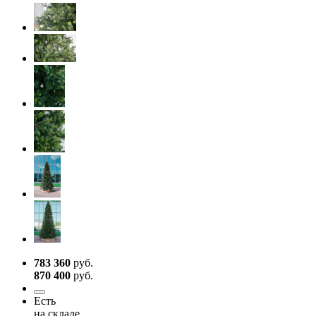
783 360
руб.
870 400
руб.
Есть
на складе