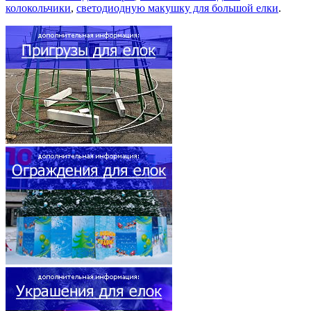
колокольчики
,
светодиодную макушку для большой елки
.