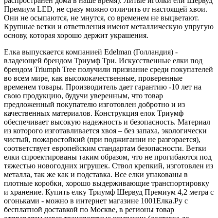
распространен дома в наше время). Литые иголки ели Шервуд
Премиум LED, не сразу можно отличить от настоящей хвои.
Они не осыпаются, не мнутся, со временем не выцветают.
Крупные ветки и ответвления имеют металлическую упругую
основу, которая хорошо держит украшения.
Елка выпускается компанией Edelman (Голландия) -
владеющей брендом Триумф Три. Искусственные елки под
брендом Triumph Tree получили признание среди покупателей
во всем мире, как высококачественные, проверенные
временем товары. Производитель дает гарантию -10 лет на
свою продукцию, будучи уверенным, что товар
предложенный покупателю изготовлен добротно и из
качественных материалов. Конструкция елок Триумф
обеспечивает высокую надежность и безопасность. Материал
из которого изготавливается хвоя – без запаха, экологически
чистый, пожаростойкий (при поджигании не разгорается),
соответствует европейским стандартам безопасности. Ветки
елки спроектированы таким образом, что не прогибаются под
тяжестью новогодних игрушек. Ствол крепкий, изготовлен из
металла, так же как и подставка. Все елки упакованы в
плотные коробки, хорошо выдерживающие транспортировку
и хранение. Купить елку Триумф Шервуд Премиум 4,2 метра с
огоньками - можно в интернет магазине 1001Елка.Ру с
бесплатной доставкой по Москве, в регионы товар