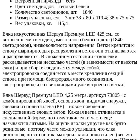
Встроенная гирлянда
есть
Цвет светодиодов
теплый белый
Количество светодиодов, шт.
1840
Размер упаковки, см.
3 шт 38 x 80 x 119,4; 38 x 75 x 75
Вес упаковки, кг.
115,4
Елка искусственная Шервуд Премиум LED 425 см., со
встроенными светодиодами теплого белого цвета (1840
светодиодов), низковольтного напряжения. Ветки крепятся к
стволу шарнирно, для распрямления веток они откидываются
и расправляются. В сложенном состоянии ствол елки
раскладывается на несколько частей (в зависимости от высоты
елки) и при сборке соединяется между собой,
электропроводка соединяется в месте крепления секций
ствола при помощи быстроразъемного соединения,
электропроводка со светодиодами уже встроена в ветки.
Елка Шервуд Премиум LED 4,25 метра, артикул 73805 - с
комбинированной хвоей, основа хвои, видимая снаружи,
сделана из полиэтилена (PE) – новое поколение
искусственных еловых веток. Каждая ветка отливается в
специальной форме, поэтому такие елки часто еще
называются литыми. На ощупь иголки упругие как будто
резиновые, поэтому часто можно услышать что елка
резиновая, но это не так, материал хвои полиэтилен (весьма