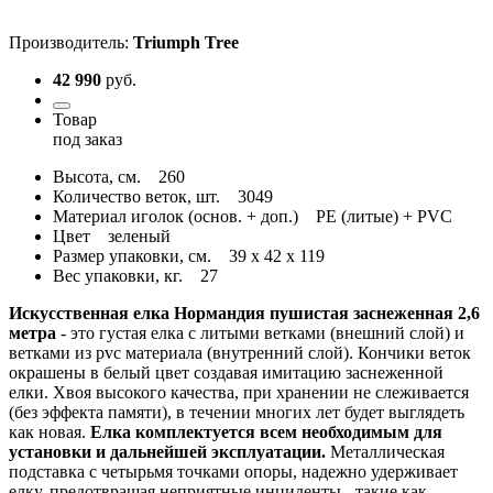
Производитель:
Triumph Tree
42 990
руб.
Товар
под заказ
Высота, см.
260
Количество веток, шт.
3049
Материал иголок (основ. + доп.)
PE (литые) + PVC
Цвет
зеленый
Размер упаковки, см.
39 x 42 x 119
Вес упаковки, кг.
27
Искусственная елка Нормандия пушистая заснеженная 2,6
метра
- это густая елка с литыми ветками (внешний слой) и
ветками из pvc материала (внутренний слой). Кончики веток
окрашены в белый цвет создавая имитацию заснеженной
елки. Хвоя высокого качества, при хранении не слеживается
(без эффекта памяти), в течении многих лет будет выглядеть
как новая.
Елка комплектуется всем необходимым для
установки и дальнейшей эксплуатации.
Металлическая
подставка с четырьмя точками опоры, надежно удерживает
елку, предотвращая неприятные инциденты - такие как