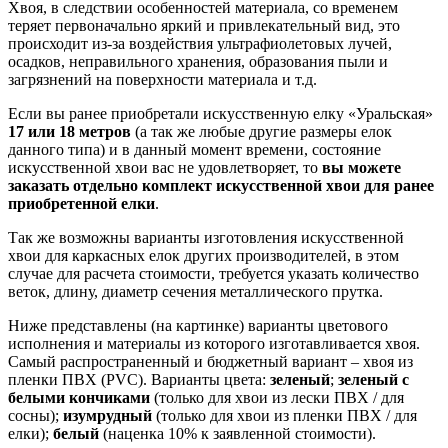
Хвоя, в следствии особенностей материала, со временем
теряет первоначально яркий и привлекательный вид, это
происходит из-за воздействия ультрафиолетовых лучей,
осадков, неправильного хранения, образования пыли и
загрязнений на поверхности материала и т.д.
Если вы ранее приобретали искусственную елку «Уральская»
17 или 18 метров
(а так же любые другие размеры елок
данного типа) и в данный момент времени, состояние
искусственной хвои вас не удовлетворяет, то
вы можете
заказать отдельно комплект искусственной хвои для ранее
приобретенной елки
.
Так же возможны варианты изготовления искусственной
хвои для каркасных елок других производителей, в этом
случае для расчета стоимости, требуется указать количество
веток, длину, диаметр сечения металлического прутка.
Ниже представлены (на картинке) варианты цветового
исполнения и материалы из которого изготавливается хвоя.
Самый распространенный и бюджетный вариант – хвоя из
пленки ПВХ (PVC). Варианты цвета:
зеленый
;
зеленый с
белыми кончиками
(только для хвои из лески ПВХ / для
сосны);
изумрудный
(только для хвои из пленки ПВХ / для
елки);
белый
(наценка 10% к заявленной стоимости).