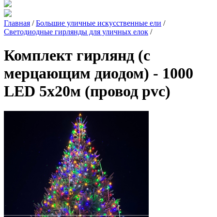
Главная
/
Большие уличные искусственные ели
/
Светодиодные гирлянды для уличных елок
/
Комплект гирлянд (с
мерцающим диодом) - 1000
LED 5x20м (провод pvc)