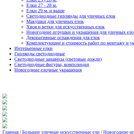
Елки 27 - 28 м.
Елки 29 м. и выше
Светодиодные гирлянды для уличных елок
Макушки для уличных елок
Хвоя и ветки для искусственных елок
Новогодние игрушки и украшения для уличных ело
Декоративные ограждения для елок
Комплектующие и стоимость работ по монтажу и у
Интерьерные елки
Гирлянды светодиодные
Светодиодные занавесы (световые дожди)
Светодиодные фигуры, композиции
Новогодние елочные украшения
Главная
/
Большие уличные искусственные ели
/
Новогодние иг