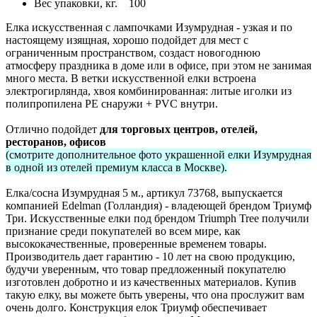
Вес упаковки, кг.
100
Елка искусственная с лампочками Изумрудная - узкая и по
настоящему изящная, хорошо подойдет для мест с
ограниченным пространством, создаст новогоднюю
атмосферу праздника в доме или в офисе, при этом не занимая
много места. В ветки искусственной елки встроена
электрогирлянда, хвоя комбинированная: литые иголки из
полипропилена PE снаружи + PVC внутри.
Отлично подойдет
для торговых центров, отелей,
ресторанов, офисов
(смотрите дополнительное фото украшенной елки Изумрудная
в одной из отелей премиум класса в Москве)
.
Елка/сосна Изумрудная 5 м., артикул 73768, выпускается
компанией Edelman (Голландия) - владеющей брендом Триумф
Три. Искусственные елки под брендом Triumph Tree получили
признание среди покупателей во всем мире, как
высококачественные, проверенные временем товары.
Производитель дает гарантию - 10 лет на свою продукцию,
будучи уверенным, что товар предложенный покупателю
изготовлен добротно и из качественных материалов. Купив
такую елку, вы можете быть уверены, что она прослужит вам
очень долго. Конструкция елок Триумф обеспечивает