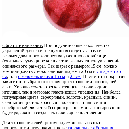
Обратите внимание:
При подсчете общего количества
украшений для елки, не нужно выходить за рамки
рекомендованного количества указанного в таблице
(учитывая суммарное количество разных типов украшений
одинакового размера). Так шары с размером 15 см, можно
комбинировать с новогодними шарами 20 см и
с шарами 25
см
, или
с колокольчиками 15 см
и
25 см
. Цвет и тип покрытия
зависит от выбранного стиля при украшении новогодней
елки. Хорошо сочетаются как глянцевые новогодние
игрушки, так и матовые пластиковые украшения. Наиболее
популярные цвета: серебряный, золотой, красный, синий.
Сочетания цветов: красный - золотистый или синий –
серебристый, является беспроигрышным и гарантированно
будет радовать и создавать новогоднее настроение.
Для украшения елей, рекомендуем использовать с
новогодними игрушками так же
гирлянды для больших