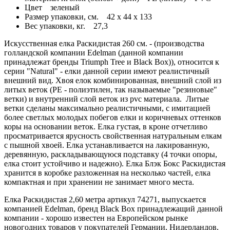
Цвет
зеленый
Размер упаковки, см.
42 x 44 x 133
Вес упаковки, кг.
27,3
Искусственная елка Раскидистая 260 см. - (производства
голландской компании Edelman (данной компании
принадлежат бренды Triumph Tree и Black Box)), относится к
серии "Natural" - елки данной серии имеют реалистичный
внешний вид. Хвоя елок комбинированная, внешний слой из
литых веток (PE - полиэтилен, так называемые "резиновые"
ветки) и внутренний слой веток из pvc материала. Литые
ветки сделаны максимально реалистичными, с имитацией
более светлых молодых побегов елки и коричневых оттенков
коры на основании веток. Елка густая, в кроне отчетливо
просматривается ярусность свойственная натуральным елкам
с пышной хвоей. Елка устанавливается на лакированную,
деревянную, раскладывающуюся подставку (4 точки опоры,
елка стоит устойчиво и надежно). Елка Блэк Бокс Раскидистая
хранится в коробке разложенная на несколько частей, елка
компактная и при хранении не занимает много места.
Елка Раскидистая 2,60 метра артикул 74271, выпускается
компанией Edelman, бренд Black Box принадлежащий данной
компании - хорошо известен на Европейском рынке
новогодних товаров у покупателей Германии, Нидерландов,