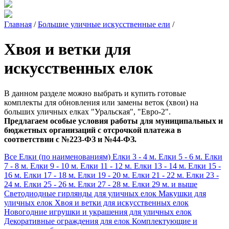
Главная
/
Большие уличные искусственные ели
/
Хвоя и ветки для
искусственных елок
В данном разделе можно выбрать и купить готовые
комплекты для обновления или замены веток (хвои) на
больших уличных елках "Уральская", "Евро-2".
Предлагаем особые условия работы для муниципальных и
бюджетных организаций с отсрочкой платежа в
соответствии с №223-ФЗ и №44-ФЗ.
Все Елки (по наименованиям)
Елки 3 - 4 м.
Елки 5 - 6 м.
Елки
7 - 8 м.
Елки 9 - 10 м.
Елки 11 - 12 м.
Елки 13 - 14 м.
Елки 15 -
16 м.
Елки 17 - 18 м.
Елки 19 - 20 м.
Елки 21 - 22 м.
Елки 23 -
24 м.
Елки 25 - 26 м.
Елки 27 - 28 м.
Елки 29 м. и выше
Светодиодные гирлянды для уличных елок
Макушки для
уличных елок
Хвоя и ветки для искусственных елок
Новогодние игрушки и украшения для уличных елок
Декоративные ограждения для елок
Комплектующие и